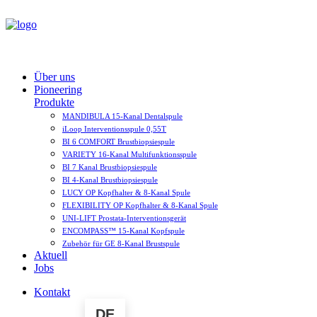
Über uns
Pioneering
Produkte
MANDIBULA 15-Kanal Dentalspule
iLoop Interventionsspule 0,55T
BI 6 COMFORT Brustbiopsiespule
VARIETY 16-Kanal Multifunktionsspule
BI 7 Kanal Brustbiopsiespule
BI 4-Kanal Brustbiopsiespule
LUCY OP Kopfhalter & 8-Kanal Spule
FLEXIBILITY OP Kopfhalter & 8-Kanal Spule
UNI-LIFT Prostata­-Interventionsgerät
ENCOMPASS™ 15-Kanal Kopfspule
Zubehör für GE 8-Kanal Brustspule
Aktuell
Jobs
Kontakt
DE