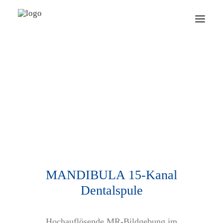
Über uns
Pioneering
Produkte
Aktuell
Jobs
MANDIBULA 15-Kanal
KONTAKT
Dentalspule
DE
Hochauflösende MR-Bildgebung im