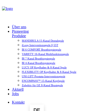
Über uns
Pioneering
Produkte
MANDIBULA 15-Kanal Dentalspule
iLoop Interventionsspule 0,55T
BI 6 COMFORT Brustbiopsiespule
VARIETY 16-Kanal Multifunktionsspule
BI 7 Kanal Brustbiopsiespule
BI 4-Kanal Brustbiopsiespule
LUCY OP Kopfhalter & 8-Kanal Spule
FLEXIBILITY OP Kopfhalter & 8-Kanal Spule
UNI-LIFT Prostata­-Interventionsgerät
ENCOMPASS™ 15-Kanal Kopfspule
Zubehör für GE 8-Kanal Brustspule
Aktuell
Jobs
Kontakt
DE