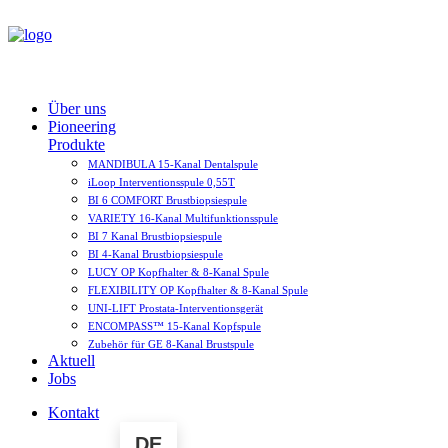
Über uns
Pioneering
Produkte
MANDIBULA 15-Kanal Dentalspule
iLoop Interventionsspule 0,55T
BI 6 COMFORT Brustbiopsiespule
VARIETY 16-Kanal Multifunktionsspule
BI 7 Kanal Brustbiopsiespule
BI 4-Kanal Brustbiopsiespule
LUCY OP Kopfhalter & 8-Kanal Spule
FLEXIBILITY OP Kopfhalter & 8-Kanal Spule
UNI-LIFT Prostata­-Interventionsgerät
ENCOMPASS™ 15-Kanal Kopfspule
Zubehör für GE 8-Kanal Brustspule
Aktuell
Jobs
Kontakt
DE