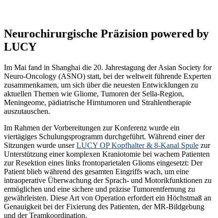
Neurochirurgische Präzision powered by
LUCY
Im Mai fand in Shanghai die 20. Jahrestagung der Asian Society for
Neuro-Oncology (ASNO) statt, bei der weltweit führende Experten
zusammenkamen, um sich über die neuesten Entwicklungen zu
aktuellen Themen wie Gliome, Tumoren der Sella-Region,
Meningeome, pädiatrische Hirntumoren und Strahlentherapie
auszutauschen.
Im Rahmen der Vorbereitungen zur Konferenz wurde ein
viertägiges Schulungsprogramm durchgeführt. Während einer der
Sitzungen wurde unser
LUCY OP Kopfhalter & 8-Kanal Spule
zur
Unterstützung einer komplexen Kraniotomie bei wachem Patienten
zur Resektion eines links frontoparietalen Glioms eingesetzt: Der
Patient blieb während des gesamten Eingriffs wach, um eine
intraoperative Überwachung der Sprach- und Motorikfunktionen zu
ermöglichen und eine sichere und präzise Tumorentfernung zu
gewährleisten. Diese Art von Operation erfordert ein Höchstmaß an
Genauigkeit bei der Fixierung des Patienten, der MR-Bildgebung
und der Teamkoordination.